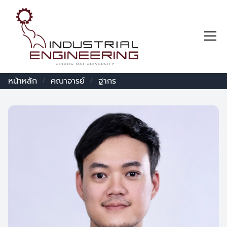
หน้าหลัก
คณาจารย์
ฐากร
/
/