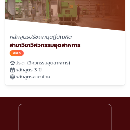
หลักสูตรปรัชญาดุษฎีบัณฑิต
สาขาวิชาวิศวกรรมอุตสาหการ
ป.เอก
ปร.ด. (วิศวกรรมอุตสาหการ)
หลักสูตร 3 ปี
หลักสูตรภาษาไทย