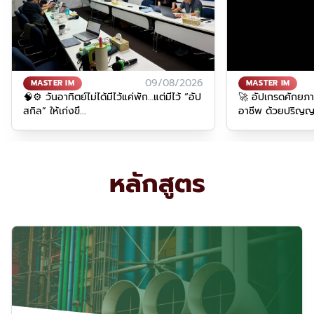
09/08/2026
MASTER IM
MASTER IM
🧠⚙️ วันอาทิตย์ไม่ได้มีไว้แค่พัก…แต่มีไว้ “อัป
🚀 อัปเกรดศักยภ
สกิล” ให้เก่งขึ...
อาชีพ ด้วยปริญญา
หลักสูตร